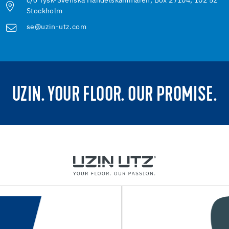
c/o Tysk-Svenska Handelskammaren, Box 27104, 102 52
Stockholm
se@uzin-utz.com
UZIN. YOUR FLOOR. OUR PROMISE.