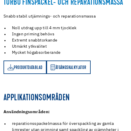
TURBO FINSPACKEL- OCH REPARATIONSMASSA
Snabb stabil utjämnings- och reparationsmassa
Noll utdrag upp till 4 mm tjocklek
Ingen priming behövs
Extremt snabbtorkande
Utmärkt ytkvalitet
Mycket högabsorberande
PRODUKTDATABLAD
ÅTGÅNGSKALKYLATOR
D
ÅTGÅNGSKALKYLATOR
APPLIKATIONSOMRÅDEN
Användningsområden:
reparationsspackelmassa för överspackling av gamla
limrester utan primning samt spackling av ojämnheter i