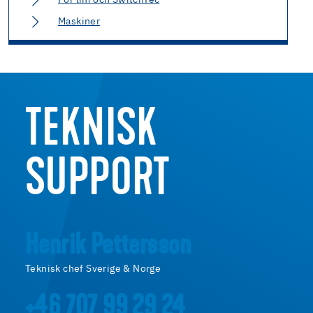
Maskiner
TEKNISK
SUPPORT
Henrik Pettersson
Teknisk chef Sverige & Norge
+46 707 99 29 24