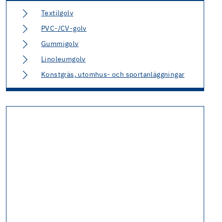
Textilgolv
PVC-/CV-golv
Gummigolv
Linoleumgolv
Konstgräs, utomhus- och sportanläggningar