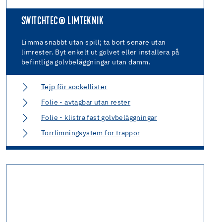
SWITCHTEC® LIMTEKNIK
Limma snabbt utan spill; ta bort senare utan
limrester. Byt enkelt ut golvet eller installera på
befintliga golvbeläggningar utan damm.
Tejp för sockellister
Folie - avtagbar utan rester
Folie - klistra fast golvbeläggningar
Torrlimningsystem for trappor