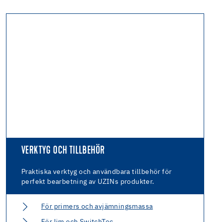
VERKTYG OCH TILLBEHÖR
Praktiska verktyg och användbara tillbehör för
perfekt bearbetning av UZINs produkter.
För primers och avjämningsmassa
För lim och SwitchTec