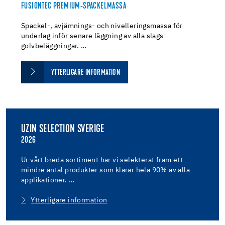
FUSIONTEC PREMIUM-SPACKELMASSA
Spackel-, avjämnings- och nivelleringsmassa för
underlag inför senare läggning av alla slags
golvbeläggningar. …
YTTERLIGARE INFORMATION
UZIN SELECTION SVERIGE
2026
Ur vårt breda sortiment har vi selekterat fram ett
mindre antal produkter som klarar hela 90% av alla
applikationer. …
Ytterligare information