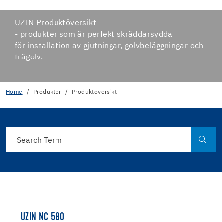
UZIN Produktöversikt
- produkter som är perfekt skräddarsydda
för installation av gjutningar, golvbeläggningar och
trägolv.
Home
Produkter
Produktöversikt
UZIN NC 580