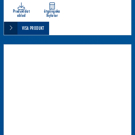
Produktdat
åtgångska
ablad
lkylator
VISA PRODUKT