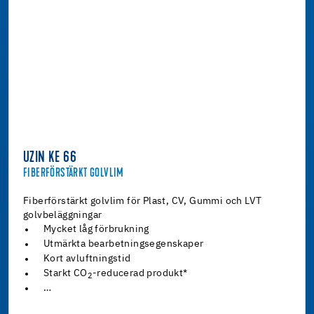
UZIN KE 66
FIBERFÖRSTÄRKT GOLVLIM
Fiberförstärkt golvlim för Plast, CV, Gummi och LVT
golvbeläggningar
Mycket låg förbrukning
Utmärkta bearbetningsegenskaper
Kort avluftningstid
Starkt CO
-reducerad produkt*
2
…