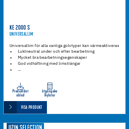
KE 2000 S
UNIVERSALLIM
Universallim för alla vanliga golvtyper kan värmeaktiveras
Luktneutral under och efter bearbetning
Mycket bra bearbetningsegenskaper
God vidhäftning med limsträngar
…
Produktdat
åtgångska
ablad
lkylator
VISA PRODUKT