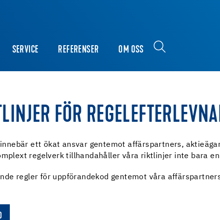
SERVICE
REFERENSER
OM OSS
TLINJER FÖR REGELEFTERLEVNA
t innebär ett ökat ansvar gentemot affärspartners, aktieäga
plext regelverk tillhandahåller våra riktlinjer inte bara en
de regler för uppförandekod gentemot våra affärspartners
D