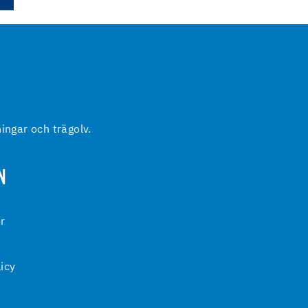
ingar och trägolv.
N
or
licy