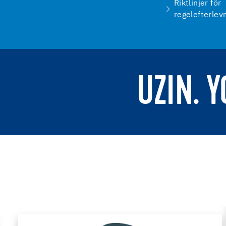
Riktlinjer för
regelefterlev
UZIN. 