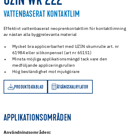
UZIN WK 222
VATTENBASERAT KONTAKTLIM
Effektivt vattenbaserat neoprenkontaktlim för kontaktlimning
av nästan alla byggrelevanta material
Mycket bra applicerbarhet med UZIN skumrulle art. nr
61984 eller silikonpensel (art nr 65151)
Minsta möjliga applikationsmängd tack vare den
medföljande appliceringsrullen
Hög beständighet mot mjukgörare
PRODUKTDATABLAD
ÅTGÅNGSKALKYLATOR
D
ÅTGÅNGSKALKYLATOR
APPLIKATIONSOMRÅDEN
Användningsområden: