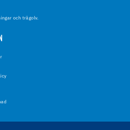
ingar och trägolv.
N
or
licy
nad