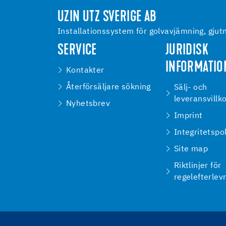
UZIN UTZ SVERIGE AB
Installationssystem för golvavjämning, gjutn
SERVICE
JURIDISK
INFORMATIO
Kontakter
Återförsäljare sökning
Sälj- och
leveransvillk
Nyhetsbrev
Imprint
Integritetspo
Site map
Riktlinjer för
regelefterlev