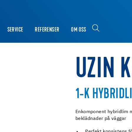
SERVICE
REFERENSER
OM OSS
UZIN K
1-K HYBRIDL
Enkomponent hybridlim me
beklädnader på väggar
Perfekt konsistens f