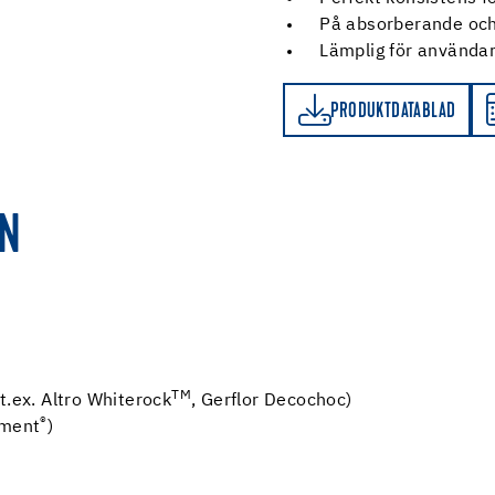
På absorberande och
Lämplig för användar
PRODUKTDATABLAD
ÅTGÅNGSKALKYLATOR
PRODUKTDATABLAD
EN
TM
t.ex. Altro Whiterock
, Gerflor Decochoc)
®
ament
)