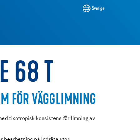
Sverige
E 68 T
IM FÖR VÄGGLIMNING
d tixotropisk konsistens för limning av
ör bearbetning på lodräta ytor