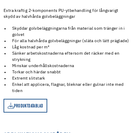
Extra kraftig 2-komponents PU-ytbehandling för långvarigt
skydd av halvhårda golvbeläggningar
Skyddar golvbeläggningarna från material som tränger in i
golvet
För alla halvhårda golvbeläggningar (släta och lätt präglade)
Låg kostnad per m²
Sänker arbetskostnaderna eftersom det räcker med en
strykning
Minskar underhållskostnaderna
Torkar och härdar snabbt
Extremt slitstark
Enkel att applicera, flagnar, bleknar eller gulnar inte med
tiden
PRODUKTDATABLAD
D