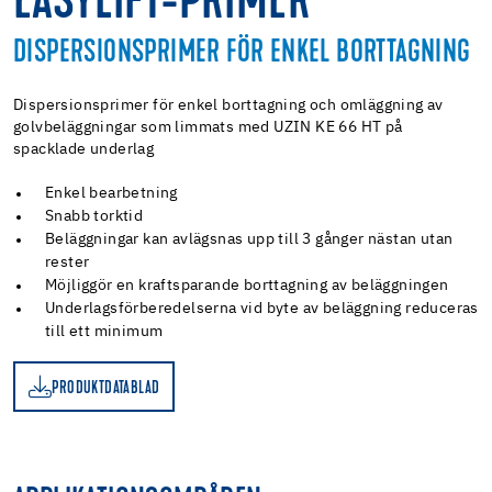
EASYLIFT-PRIMER
DISPERSIONSPRIMER FÖR ENKEL BORTTAGNING
Dispersionsprimer för enkel borttagning och omläggning av
golvbeläggningar som limmats med UZIN KE 66 HT på
spacklade underlag
Enkel bearbetning
Snabb torktid
Beläggningar kan avlägsnas upp till 3 gånger nästan utan
rester
Möjliggör en kraftsparande borttagning av beläggningen
Underlagsförberedelserna vid byte av beläggning reduceras
till ett minimum
PRODUKTDATABLAD
D